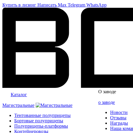
Купить в лизинг
Написать
Max
Telegram
WhatsApp
О заводе
Каталог
о заводе
Магистральные
Новости
Тентованные полуприцепы
Отзывы
Бортовые полуприцепы
Награды
Полуприцепы-платформы
Наша кома
Контейнеровозы