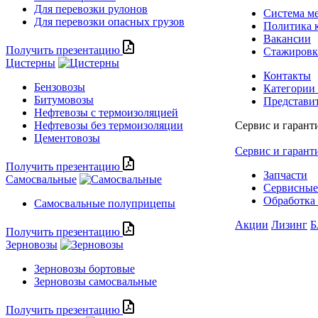
Для перевозки рулонов
Система м
Для перевозки опасных грузов
Политика 
Вакансии
Получить презентацию
Стажиров
Цистерны
Контакты
Бензовозы
Категории
Битумовозы
Представи
Нефтевозы с термоизоляцией
Нефтевозы без термоизоляции
Сервис и гарант
Цементовозы
Сервис и гарант
Получить презентацию
Запчасти
Самосвальные
Сервисные
Обработка 
Самосвальные полуприцепы
Акции
Лизинг
Б
Получить презентацию
Зерновозы
Зерновозы бортовые
Зерновозы самосвальные
Получить презентацию