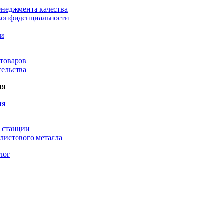
енеджмента качества
конфиденциальности
ки
 товаров
тельства
ия
ия
 станции
листового металла
лог