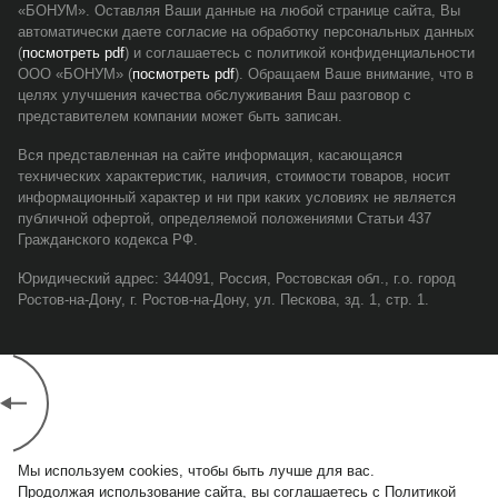
«БОНУМ». Оставляя Ваши данные на любой странице сайта, Вы
автоматически даете согласие на обработку персональных данных
(
посмотреть pdf
) и соглашаетесь с политикой конфиденциальности
ООО «БОНУМ» (
посмотреть pdf
). Обращаем Ваше внимание, что в
целях улучшения качества обслуживания Ваш разговор с
представителем компании может быть записан.
Вся представленная на сайте информация, касающаяся
технических характеристик, наличия, стоимости товаров, носит
информационный характер и ни при каких условиях не является
публичной офертой, определяемой положениями Статьи 437
Гражданского кодекса РФ.
Юридический адрес: 344091, Россия, Ростовская обл., г.о. город
Ростов-на-Дону, г. Ростов-на-Дону, ул. Пескова, зд. 1, стр. 1.
Мы используем cookies, чтобы быть лучше для вас.
Продолжая использование сайта, вы соглашаетесь с Политикой