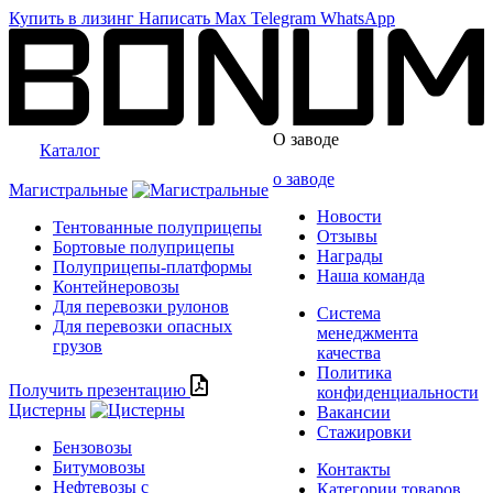
Купить в лизинг
Написать
Max
Telegram
WhatsApp
О заводе
Каталог
о заводе
Магистральные
Новости
Тентованные полуприцепы
Отзывы
Бортовые полуприцепы
Награды
Полуприцепы-платформы
Наша команда
Контейнеровозы
Для перевозки рулонов
Система
Для перевозки опасных
менеджмента
грузов
качества
Политика
Получить презентацию
конфиденциальности
Цистерны
Вакансии
Стажировки
Бензовозы
Битумовозы
Контакты
Нефтевозы с
Категории товаров