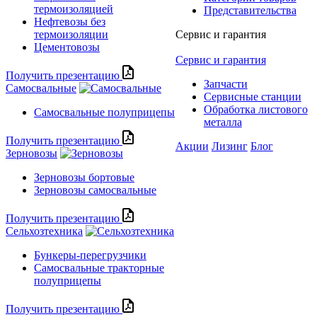
термоизоляцией
Представительства
Нефтевозы без
термоизоляции
Сервис и гарантия
Цементовозы
Сервис и гарантия
Получить презентацию
Запчасти
Самосвальные
Сервисные станции
Обработка листового
Самосвальные полуприцепы
металла
Получить презентацию
Акции
Лизинг
Блог
Зерновозы
Зерновозы бортовые
Зерновозы самосвальные
Получить презентацию
Сельхозтехника
Бункеры-перегрузчики
Самосвальные тракторные
полуприцепы
Получить презентацию