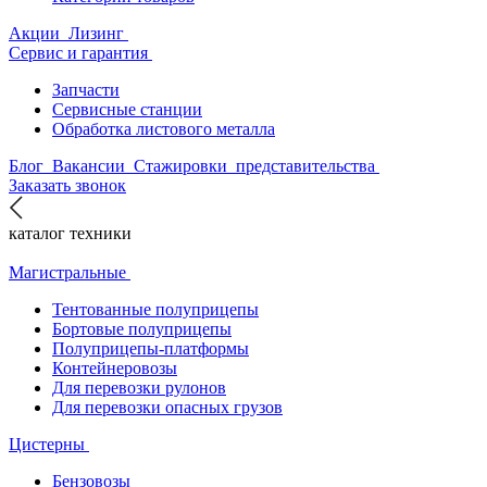
Акции
Лизинг
Сервис и гарантия
Запчасти
Сервисные станции
Обработка листового металла
Блог
Вакансии
Стажировки
представительства
Заказать звонок
каталог техники
Магистральные
Тентованные полуприцепы
Бортовые полуприцепы
Полуприцепы-платформы
Контейнеровозы
Для перевозки рулонов
Для перевозки опасных грузов
Цистерны
Бензовозы