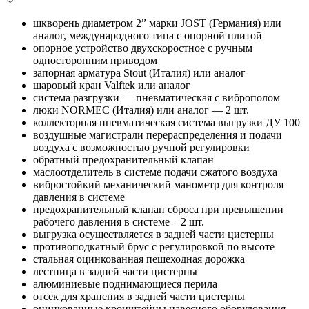
шкворень диаметром 2” марки JOST (Германия) или
аналог, международного типа с опорной плитой
опорное устройство двухскоростное с ручным
односторонним приводом
запорная арматура Stout (Италия) или аналог
шаровый кран Valftek или аналог
система разгрузки
— пневматическая с
виброполом
люки NORMEC (Италия) или аналог
— 2
шт.
коллекторная пневматическая система выгрузки ДУ 100
воздушные магистрали перераспределения и подачи
воздуха с возможностью ручной регулировки
обратный предохранительный клапан
маслоотделитель в системе подачи сжатого воздуха
вибростойкий механический манометр для контроля
давления в системе
предохранительный клапан сброса при превышении
рабочего давления в системе – 2 шт.
выгрузка осуществляется в задней части цистерны
противоподкатный брус с регулировкой по высоте
стальная оцинкованная пешеходная дорожка
лестница в задней части цистерны
алюминиевые поднимающиеся перила
отсек для хранения в задней части цистерны
оцинкованные кронштейны навесного оборудования