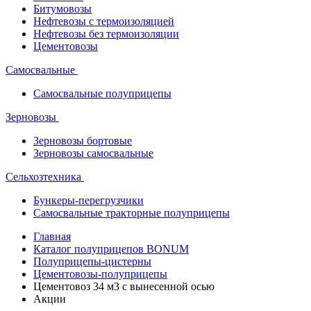
Битумовозы
Нефтевозы с термоизоляцией
Нефтевозы без термоизоляции
Цементовозы
Самосвальные
Самосвальные полуприцепы
Зерновозы
Зерновозы бортовые
Зерновозы самосвальные
Сельхозтехника
Бункеры-перегрузчики
Самосвальные тракторные полуприцепы
Главная
Каталог полуприцепов BONUM
Полуприцепы-цистерны
Цементовозы-полуприцепы
Цементовоз 34 м3 с вынесенной осью
Акции