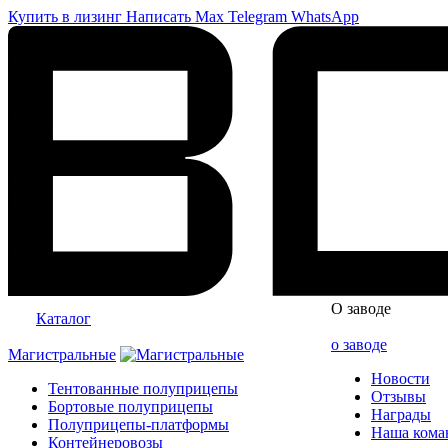
Купить в лизинг
Написать
Max
Telegram
WhatsApp
О заводе
Каталог
о заводе
Магистральные
Новости
Тентованные полуприцепы
Отзывы
Бортовые полуприцепы
Награды
Полуприцепы-платформы
Наша кома
Контейнеровозы