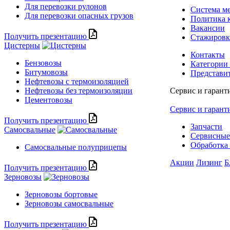
Для перевозки рулонов
Система м
Для перевозки опасных грузов
Политика 
Вакансии
Получить презентацию
Стажиров
Цистерны
Контакты
Бензовозы
Категории
Битумовозы
Представи
Нефтевозы с термоизоляцией
Нефтевозы без термоизоляции
Сервис и гарант
Цементовозы
Сервис и гарант
Получить презентацию
Запчасти
Самосвальные
Сервисные
Обработка 
Самосвальные полуприцепы
Акции
Лизинг
Б
Получить презентацию
Зерновозы
Зерновозы бортовые
Зерновозы самосвальные
Получить презентацию