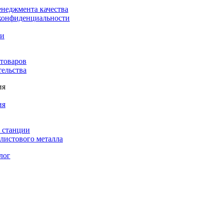
енеджмента качества
конфиденциальности
ки
 товаров
тельства
ия
ия
 станции
листового металла
лог