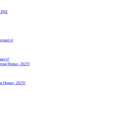
LINE
щего!
я Нива» 2025!