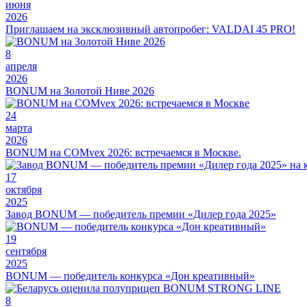
июня
2026
Приглашаем на эксклюзивный автопробег: VALDAI 45 PRO!
8
апреля
2026
BONUM на Золотой Ниве 2026
24
марта
2026
BONUM на COMvex 2026: встречаемся в Москве.
17
октября
2025
Завод BONUM — победитель премии «Дилер года 2025»
19
сентября
2025
BONUM — победитель конкурса «Дон креативный»
8