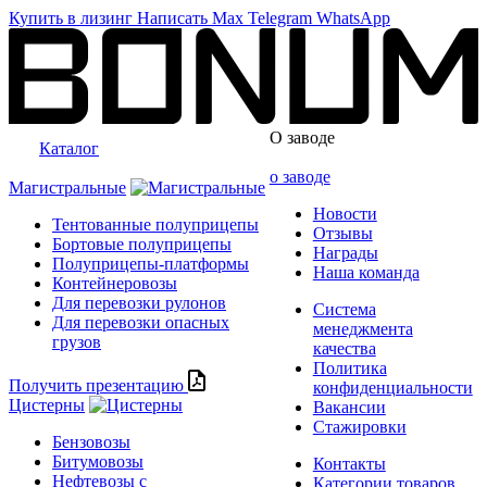
Купить в лизинг
Написать
Max
Telegram
WhatsApp
О заводе
Каталог
о заводе
Магистральные
Новости
Тентованные полуприцепы
Отзывы
Бортовые полуприцепы
Награды
Полуприцепы-платформы
Наша команда
Контейнеровозы
Для перевозки рулонов
Система
Для перевозки опасных
менеджмента
грузов
качества
Политика
Получить презентацию
конфиденциальности
Цистерны
Вакансии
Стажировки
Бензовозы
Битумовозы
Контакты
Нефтевозы с
Категории товаров