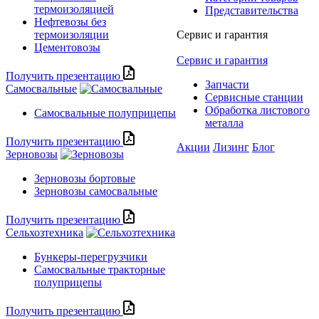
термоизоляцией
Представительства
Нефтевозы без
термоизоляции
Сервис и гарантия
Цементовозы
Сервис и гарантия
Получить презентацию
Запчасти
Самосвальные
Сервисные станции
Обработка листового
Самосвальные полуприцепы
металла
Получить презентацию
Акции
Лизинг
Блог
Зерновозы
Зерновозы бортовые
Зерновозы самосвальные
Получить презентацию
Сельхозтехника
Бункеры-перегрузчики
Самосвальные тракторные
полуприцепы
Получить презентацию