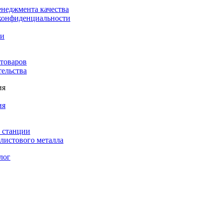
енеджмента качества
конфиденциальности
ки
 товаров
тельства
ия
ия
 станции
листового металла
лог