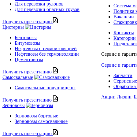
Для перевозки рулонов
Система м
Для перевозки опасных грузов
Политика 
Вакансии
Получить презентацию
Стажиров
Цистерны
Контакты
Бензовозы
Категории
Битумовозы
Представи
Нефтевозы с термоизоляцией
Нефтевозы без термоизоляции
Сервис и гарант
Цементовозы
Сервис и гарант
Получить презентацию
Запчасти
Самосвальные
Сервисные
Обработка 
Самосвальные полуприцепы
Акции
Лизинг
Б
Получить презентацию
Зерновозы
Зерновозы бортовые
Зерновозы самосвальные
Получить презентацию