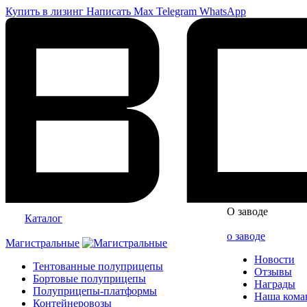
Купить в лизинг
Написать
Max
Telegram
WhatsApp
О заводе
Каталог
о заводе
Магистральные
Новости
Тентованные полуприцепы
Отзывы
Бортовые полуприцепы
Награды
Полуприцепы-платформы
Наша кома
Контейнеровозы