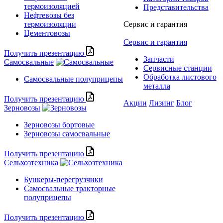
термоизоляцией
Представительства
Нефтевозы без
термоизоляции
Сервис и гарантия
Цементовозы
Сервис и гарантия
Получить презентацию
Запчасти
Самосвальные
Сервисные станции
Обработка листового
Самосвальные полуприцепы
металла
Получить презентацию
Акции
Лизинг
Блог
Зерновозы
Зерновозы бортовые
Зерновозы самосвальные
Получить презентацию
Сельхозтехника
Бункеры-перегрузчики
Самосвальные тракторные
полуприцепы
Получить презентацию