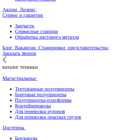
Акции
Лизинг
Сервис и гарантия
Запчасти
Сервисные станции
Обработка листового металла
Блог
Вакансии
Стажировки
представительства
Заказать звонок
каталог техники
Магистральные
Тентованные полуприцепы
Бортовые полуприцепы
Полуприцепы-платформы
Контейнеровозы
Для перевозки рулонов
Для перевозки опасных грузов
Цистерны
Бензовозы