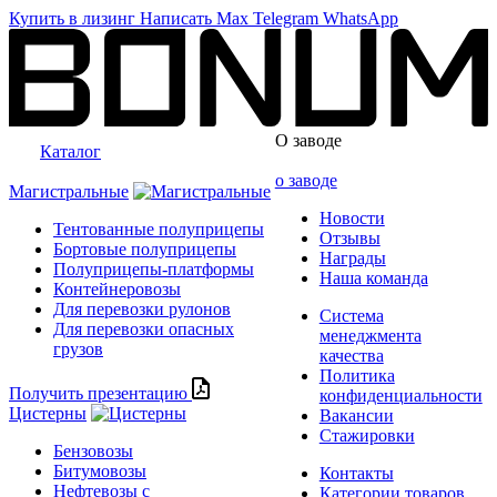
Купить в лизинг
Написать
Max
Telegram
WhatsApp
О заводе
Каталог
о заводе
Магистральные
Новости
Тентованные полуприцепы
Отзывы
Бортовые полуприцепы
Награды
Полуприцепы-платформы
Наша команда
Контейнеровозы
Для перевозки рулонов
Система
Для перевозки опасных
менеджмента
грузов
качества
Политика
Получить презентацию
конфиденциальности
Цистерны
Вакансии
Стажировки
Бензовозы
Битумовозы
Контакты
Нефтевозы с
Категории товаров