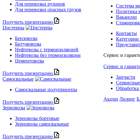
Для перевозки рулонов
Система м
Для перевозки опасных грузов
Политика 
Вакансии
Получить презентацию
Стажиров
Цистерны
Контакты
Бензовозы
Категории
Битумовозы
Представи
Нефтевозы с термоизоляцией
Нефтевозы без термоизоляции
Сервис и гарант
Цементовозы
Сервис и гарант
Получить презентацию
Запчасти
Самосвальные
Сервисные
Обработка 
Самосвальные полуприцепы
Акции
Лизинг
Б
Получить презентацию
Зерновозы
Зерновозы бортовые
Зерновозы самосвальные
Получить презентацию