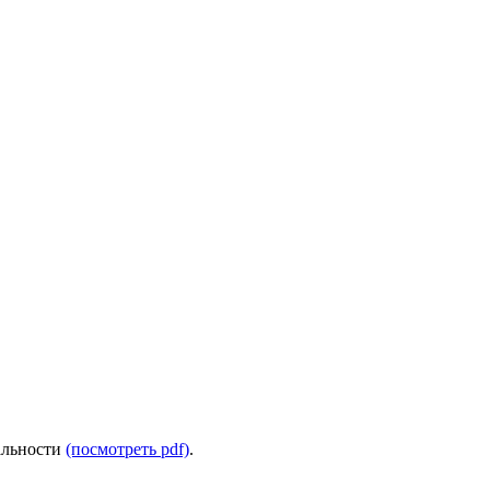
альности
(посмотреть pdf)
.