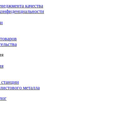
енеджмента качества
конфиденциальности
ки
 товаров
тельства
ия
ия
 станции
листового металла
лог