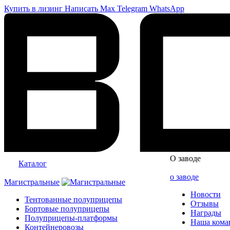
Купить в лизинг
Написать
Max
Telegram
WhatsApp
О заводе
Каталог
о заводе
Магистральные
Новости
Тентованные полуприцепы
Отзывы
Бортовые полуприцепы
Награды
Полуприцепы-платформы
Наша кома
Контейнеровозы