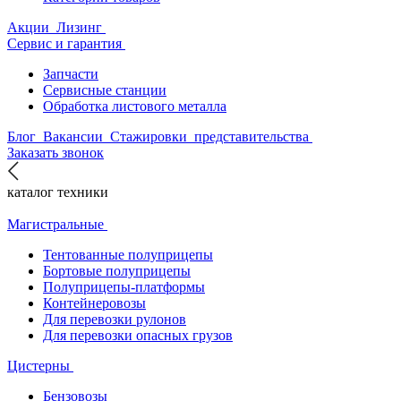
Акции
Лизинг
Сервис и гарантия
Запчасти
Сервисные станции
Обработка листового металла
Блог
Вакансии
Стажировки
представительства
Заказать звонок
каталог техники
Магистральные
Тентованные полуприцепы
Бортовые полуприцепы
Полуприцепы-платформы
Контейнеровозы
Для перевозки рулонов
Для перевозки опасных грузов
Цистерны
Бензовозы