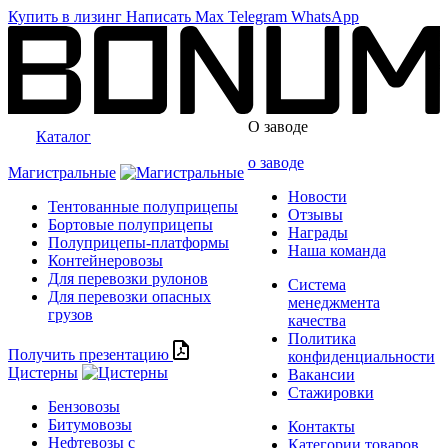
Купить в лизинг
Написать
Max
Telegram
WhatsApp
О заводе
Каталог
о заводе
Магистральные
Новости
Тентованные полуприцепы
Отзывы
Бортовые полуприцепы
Награды
Полуприцепы-платформы
Наша команда
Контейнеровозы
Для перевозки рулонов
Система
Для перевозки опасных
менеджмента
грузов
качества
Политика
Получить презентацию
конфиденциальности
Цистерны
Вакансии
Стажировки
Бензовозы
Битумовозы
Контакты
Нефтевозы с
Категории товаров