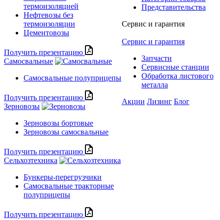
термоизоляцией
Представительства
Нефтевозы без
термоизоляции
Сервис и гарантия
Цементовозы
Сервис и гарантия
Получить презентацию
Запчасти
Самосвальные
Сервисные станции
Обработка листового
Самосвальные полуприцепы
металла
Получить презентацию
Акции
Лизинг
Блог
Зерновозы
Зерновозы бортовые
Зерновозы самосвальные
Получить презентацию
Сельхозтехника
Бункеры-перегрузчики
Самосвальные тракторные
полуприцепы
Получить презентацию