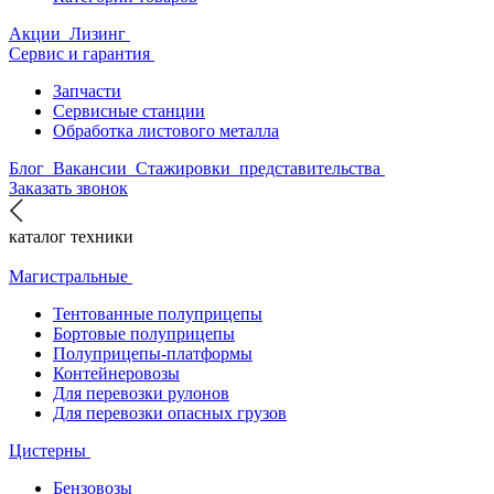
Акции
Лизинг
Сервис и гарантия
Запчасти
Сервисные станции
Обработка листового металла
Блог
Вакансии
Стажировки
представительства
Заказать звонок
каталог техники
Магистральные
Тентованные полуприцепы
Бортовые полуприцепы
Полуприцепы-платформы
Контейнеровозы
Для перевозки рулонов
Для перевозки опасных грузов
Цистерны
Бензовозы