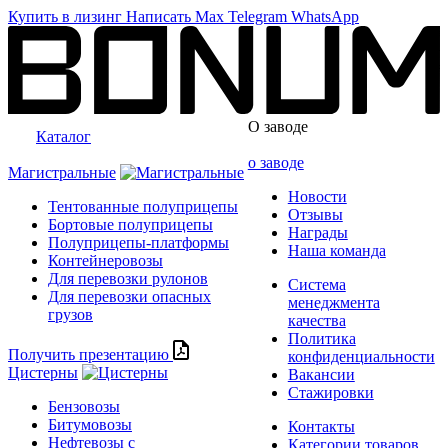
Купить в лизинг
Написать
Max
Telegram
WhatsApp
О заводе
Каталог
о заводе
Магистральные
Новости
Тентованные полуприцепы
Отзывы
Бортовые полуприцепы
Награды
Полуприцепы-платформы
Наша команда
Контейнеровозы
Для перевозки рулонов
Система
Для перевозки опасных
менеджмента
грузов
качества
Политика
Получить презентацию
конфиденциальности
Цистерны
Вакансии
Стажировки
Бензовозы
Битумовозы
Контакты
Нефтевозы с
Категории товаров