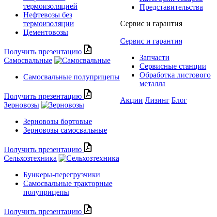
термоизоляцией
Представительства
Нефтевозы без
термоизоляции
Сервис и гарантия
Цементовозы
Сервис и гарантия
Получить презентацию
Запчасти
Самосвальные
Сервисные станции
Обработка листового
Самосвальные полуприцепы
металла
Получить презентацию
Акции
Лизинг
Блог
Зерновозы
Зерновозы бортовые
Зерновозы самосвальные
Получить презентацию
Сельхозтехника
Бункеры-перегрузчики
Самосвальные тракторные
полуприцепы
Получить презентацию