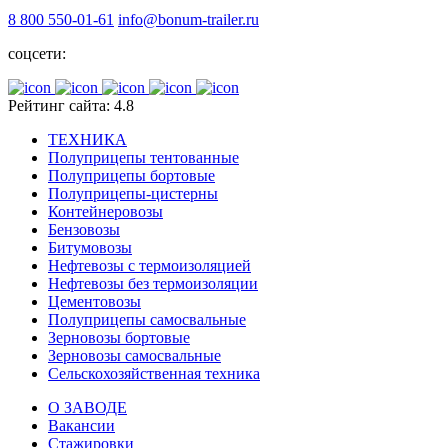
8 800 550-01-61
info@bonum-trailer.ru
соцсети:
Рейтинг сайта: 4.8
ТЕХНИКА
Полуприцепы тентованные
Полуприцепы бортовые
Полуприцепы-цистерны
Контейнеровозы
Бензовозы
Битумовозы
Нефтевозы с термоизоляцией
Нефтевозы без термоизоляции
Цементовозы
Полуприцепы самосвальные
Зерновозы бортовые
Зерновозы самосвальные
Сельскохозяйственная техника
О ЗАВОДЕ
Вакансии
Стажировки