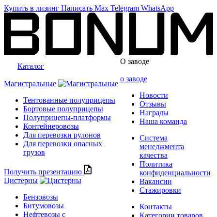
Купить в лизинг
Написать
Max
Telegram
WhatsApp
О заводе
Каталог
о заводе
Магистральные
Новости
Тентованные полуприцепы
Отзывы
Бортовые полуприцепы
Награды
Полуприцепы-платформы
Наша команда
Контейнеровозы
Для перевозки рулонов
Система
Для перевозки опасных
менеджмента
грузов
качества
Политика
Получить презентацию
конфиденциальности
Цистерны
Вакансии
Стажировки
Бензовозы
Битумовозы
Контакты
Нефтевозы с
Категории товаров