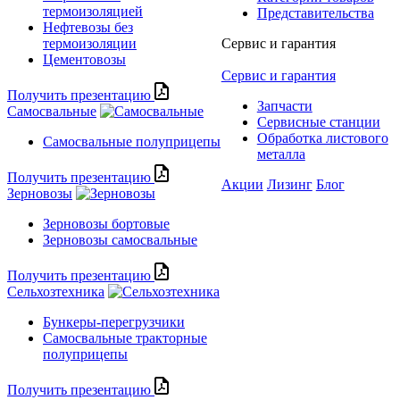
термоизоляцией
Представительства
Нефтевозы без
термоизоляции
Сервис и гарантия
Цементовозы
Сервис и гарантия
Получить презентацию
Запчасти
Самосвальные
Сервисные станции
Обработка листового
Самосвальные полуприцепы
металла
Получить презентацию
Акции
Лизинг
Блог
Зерновозы
Зерновозы бортовые
Зерновозы самосвальные
Получить презентацию
Сельхозтехника
Бункеры-перегрузчики
Самосвальные тракторные
полуприцепы
Получить презентацию