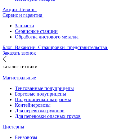
Акции
Лизинг
Сервис и гарантия
Запчасти
Сервисные станции
Обработка листового металла
Блог
Вакансии
Стажировки
представительства
Заказать звонок
каталог техники
Магистральные
Тентованные полуприцепы
Бортовые полуприцепы
Полуприцепы-платформы
Контейнеровозы
Для перевозки рулонов
Для перевозки опасных грузов
Цистерны
Бензовозы