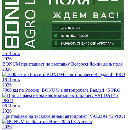
25
Июнь
2026
BONUM приглашает на выставку Всероссийский день поля
2026
18
Июнь
2026
7000 км по России: BONUM в автопробеге Валдай 45 PRO
08
Июнь
2026
Приглашаем на эксклюзивный автопробег: VALDAI 45 PRO!
08
Апрель
2026